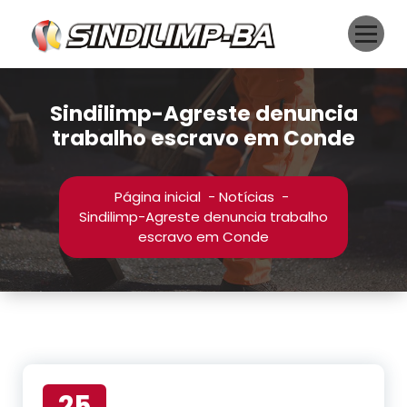
Pular
para
o
conteúdo
Sindilimp-Agreste denuncia
trabalho escravo em Conde
Página inicial
-
Notícias
-
Sindilimp-Agreste denuncia trabalho
escravo em Conde
25