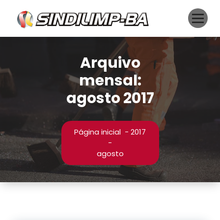
Pular
para
o
conteúdo
Arquivo
mensal:
agosto 2017
Página inicial
-
2017
-
agosto