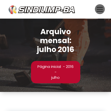
Pular
para
o
conteúdo
Arquivo
mensal:
julho 2016
Página inicial
-
2016
-
julho