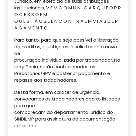
Jurídico, em exercício de suas atribuições
institucionais, V E M C O M U N I C A R Q U E O P R
O C E S S O E M
Q U E S T Ã O S E E N C O N T R A E M V I A S D E P
A G A M E N T O .
Para tanto, para que seja possível a liberação
de créditos, a justiça está solicitando o envio
de
procuração individualizada por trabalhador. Na
sequência, serão confecionados os
Precátorios/RPV e posterior pagamento e
repasse aos trabalhadores.
Desta forma, em carater de urgência,
convocamos os trabalhadores abaixo listados
para que
compareçam ao departamento jurídico do
SINDILIMP para assinatura da documentação
solicitada.