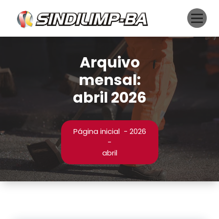
Pular
para
o
conteúdo
Arquivo
mensal:
abril 2026
Página inicial
-
2026
-
abril