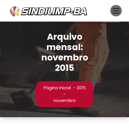
Pular
para
o
conteúdo
Arquivo
mensal:
novembro
2015
Página inicial
-
2015
-
novembro