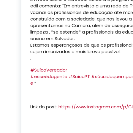
edil comenta: “Em entrevista a uma rede de Tv
vacinar os profissionais de educação até ma
construída com a sociedade, que nos levou a a
apresentamos na Câmara, além de assegurar 
limpeza , *se estende* a profissionais da edu
ensino em Salvador.
Estamos esperançosos de que os profissiona
sejam imunizados o mais breve possível.
.
#SuícaVereador
#esseédagente
#SuícaPT
#sócuidaquemgo
e
”
Link do post:
https://www.instagram.com/p/C