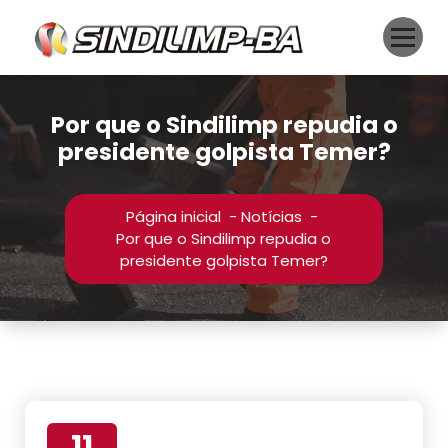
Pular
para
o
conteúdo
Por que o Sindilimp repudia o
presidente golpista Temer?
Página inicial
-
Notícias
-
Por que o Sindilimp repudia o
presidente golpista Temer?
11