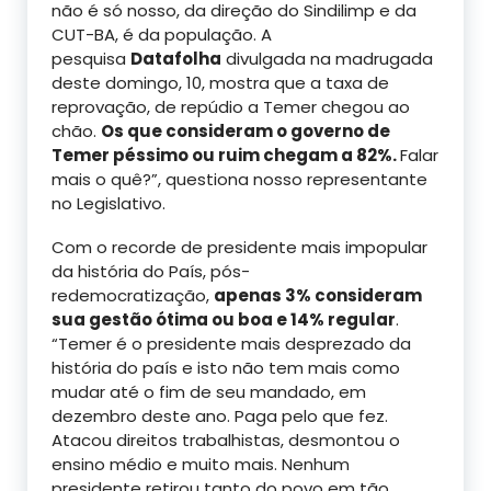
não é só nosso, da direção do Sindilimp e da
CUT-BA, é da população. A
pesquisa
Datafolha
divulgada na madrugada
deste domingo, 10, mostra que a taxa de
reprovação, de repúdio a Temer chegou ao
chão.
Os que consideram o governo de
Temer péssimo ou ruim chegam a 82%.
Falar
mais o quê?”, questiona nosso representante
no Legislativo.
Com o recorde de presidente mais impopular
da história do País, pós-
redemocratização,
apenas 3% consideram
sua gestão ótima ou boa e 14% regular
.
“Temer é o presidente mais desprezado da
história do país e isto não tem mais como
mudar até o fim de seu mandado, em
dezembro deste ano. Paga pelo que fez.
Atacou direitos trabalhistas, desmontou o
ensino médio e muito mais. Nenhum
presidente retirou tanto do povo em tão