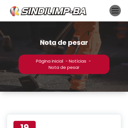
Pular
para
o
conteúdo
Nota de pesar
Página inicial
-
Notícias
-
Nota de pesar
19