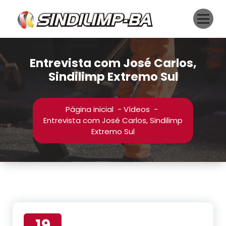
Pular
para
o
conteúdo
Entrevista com José Carlos,
Sindilimp Extremo Sul
Página inicial
-
Vídeos
-
Entrevista com José Carlos, Sindilimp
Extremo Sul
19