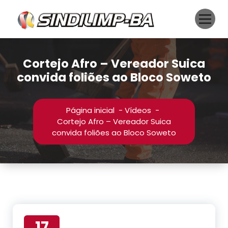
Pular
para
o
conteúdo
Cortejo Afro – Vereador Suica
convida foliões ao Bloco Soweto
Página inicial
-
Vídeos
-
Cortejo Afro – Vereador Suica
convida foliões ao Bloco Soweto
17