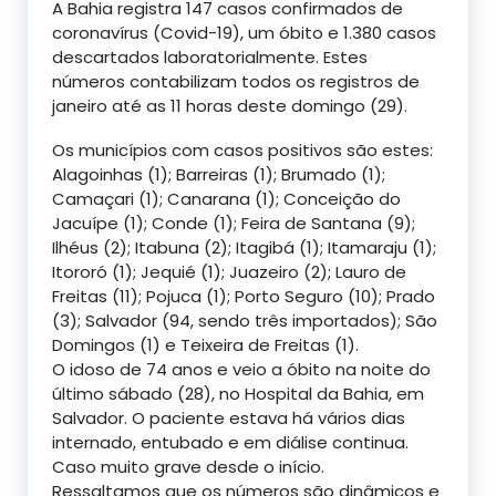
A Bahia registra 147 casos confirmados de
coronavírus (Covid-19), um óbito e 1.380 casos
descartados laboratorialmente. Estes
números contabilizam todos os registros de
janeiro até as 11 horas deste domingo (29).
Os municípios com casos positivos são estes:
Alagoinhas (1); Barreiras (1); Brumado (1);
Camaçari (1); Canarana (1); Conceição do
Jacuípe (1); Conde (1); Feira de Santana (9);
Ilhéus (2); Itabuna (2); Itagibá (1); Itamaraju (1);
Itororó (1); Jequié (1); Juazeiro (2); Lauro de
Freitas (11); Pojuca (1); Porto Seguro (10); Prado
(3); Salvador (94, sendo três importados); São
Domingos (1) e Teixeira de Freitas (1).
O idoso de 74 anos e veio a óbito na noite do
último sábado (28), no Hospital da Bahia, em
Salvador. O paciente estava há vários dias
internado, entubado e em diálise continua.
Caso muito grave desde o início.
Ressaltamos que os números são dinâmicos e