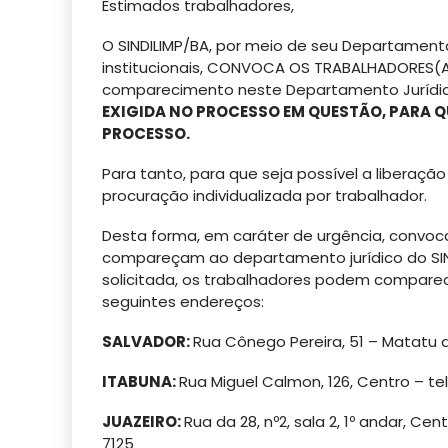
Estimados trabalhadores,
O SINDILIMP/BA, por meio de seu Departamento
institucionais, CONVOCA OS TRABALHADORES(AS)
comparecimento neste Departamento Jurídi
EXIGIDA NO PROCESSO EM QUESTÃO, PARA Q
PROCESSO.
Para tanto, para que seja possível a liberação 
procuração individualizada por trabalhador.
Desta forma, em caráter de urgência, convoc
compareçam ao departamento jurídico do SI
solicitada, os trabalhadores podem comparec
seguintes endereços:
SALVADOR:
Rua Cônego Pereira, 51 – Matatu 
ITABUNA:
Rua Miguel Calmon, 126, Centro – t
JUAZEIRO:
Rua da 28, nº2, sala 2, 1º andar, C
7125