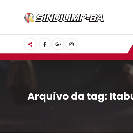
Pular
para
o
conteúdo
Arquivo da tag: Ita