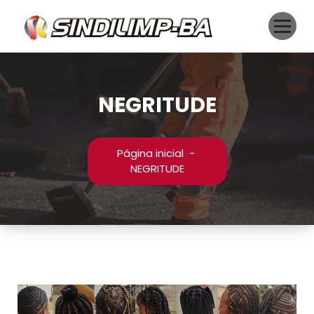
Pular
para
o
conteúdo
NEGRITUDE
Página inicial
-
NEGRITUDE