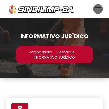
Pular
para
o
conteúdo
INFORMATIVO JURÍDICO
Página inicial
-
Destaque
-
INFORMATIVO JURÍDICO
8