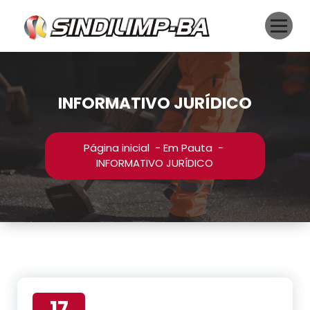
Pular
para
o
conteúdo
INFORMATIVO JURÍDICO
Página inicial
-
Em Pauta
-
INFORMATIVO JURÍDICO
17