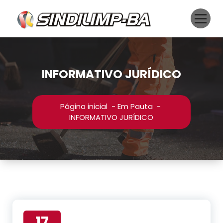
Pular
para
o
conteúdo
INFORMATIVO JURÍDICO
Página inicial
-
Em Pauta
-
INFORMATIVO JURÍDICO
17