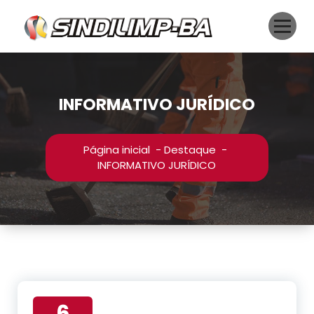
Pular
para
o
conteúdo
INFORMATIVO JURÍDICO
Página inicial
-
Destaque
-
INFORMATIVO JURÍDICO
6