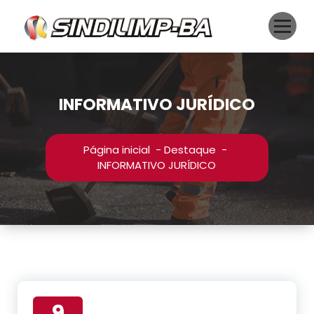
Pular
para
o
conteúdo
INFORMATIVO JURÍDICO
Página inicial
-
Destaque
-
INFORMATIVO JURÍDICO
9