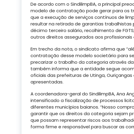
De acordo com o SindilimpBA, a principal pr
modelo de contratação pode gerar para os t
que a execução de serviços contínuos de li
resultar na retirada de garantias trabalhistas
décimo terceiro salário, recolhimento de FGTS
outros direitos assegurados aos profissionai
Em trecho da nota, o sindicato afirma que “alé
contratação desse modelo societário para ser
precarizar o trabalho da categoria através da
também informa que a entidade segue acom
oficiais das prefeituras de Utinga, Ouriçang
apresentadas.
A coordenadora-geral do SindilimpBA, Ana Ang
intensificado a fiscalização de processos lic
diferentes municípios baianos. “Nosso compr
garantir que os direitos da categoria sejam 
que possam representar riscos aos trabalhado
forma firme e responsável para buscar as corr