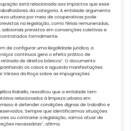
eocupação está relacionada aos impactos que esse
rabalhadores da categoria. A entidade argumenta
mpeza urbana por meio de cooperativas pode
 previstas na legislação, como férias remuneradas,
, adicionais previstos em convenções coletivas e
s contratados formalmente.
m de configurar uma ilegalidade jurídica, a
viços contínuos gera o efeito prático de
 retirada de direitos básicos”. O documento
panhando os casos e aguarda manifestações
as e Várzea da Roça sobre as impugnações
élica Rabello, ressaltou que a entidade tem
itatórios relacionados à limpeza urbana em
omisso é defender condições dignas de trabalho e
preservados. Sempre que identificarmos situações
res ou contrariar a legislação, vamos atuar de
eções necessárias”, afirma.