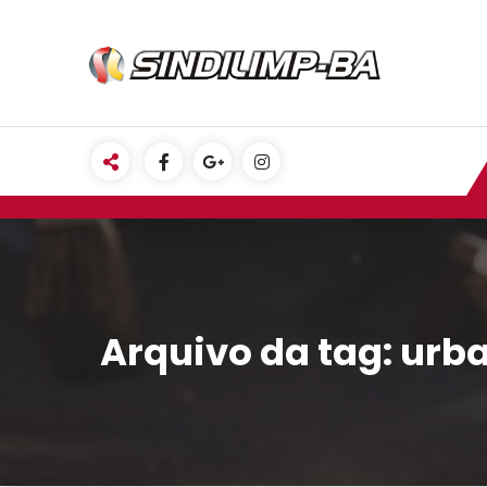
Pular
para
o
conteúdo
Arquivo da tag: urb