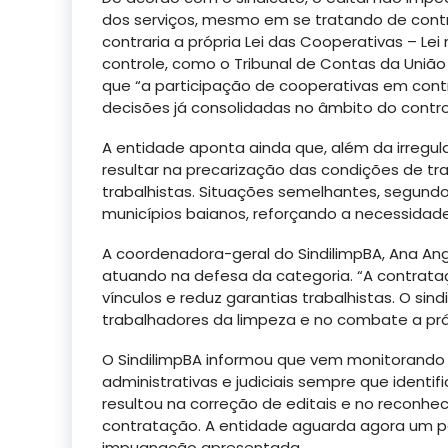
dos serviços, mesmo em se tratando de cont
contraria a própria Lei das Cooperativas – Le
controle, como o Tribunal de Contas da União
que “a participação de cooperativas em contr
decisões já consolidadas no âmbito do control
A entidade aponta ainda que, além da irregul
resultar na precarização das condições de tr
trabalhistas. Situações semelhantes, segundo
municípios baianos, reforçando a necessidade
A coordenadora-geral do SindilimpBA, Ana Ang
atuando na defesa da categoria. “A contrataç
vínculos e reduz garantias trabalhistas. O sin
trabalhadores da limpeza e no combate a prá
O SindilimpBA informou que vem monitorando
administrativas e judiciais sempre que identif
resultou na correção de editais e no reconhe
contratação. A entidade aguarda agora um po
impugnação apresentada.