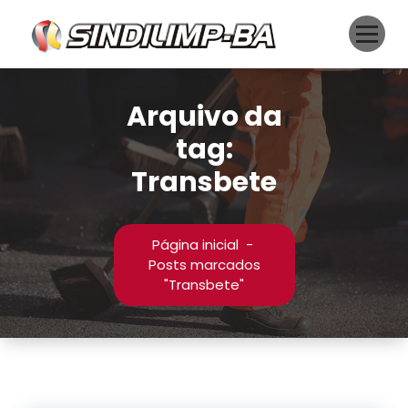
Pular
para
o
conteúdo
Arquivo da
tag:
Transbete
Página inicial
-
Posts marcados
"Transbete"