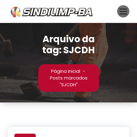
Pular
para
o
conteúdo
Arquivo da
tag: SJCDH
Página inicial
-
Posts marcados
"SJCDH"