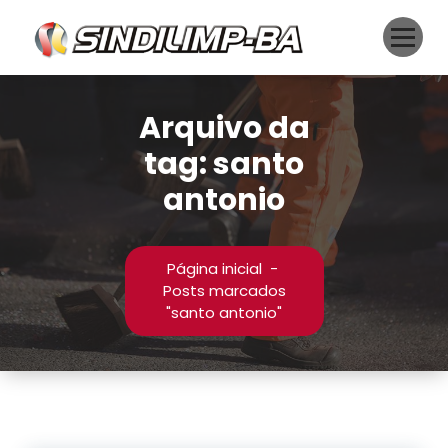
Pular
para
o
conteúdo
Arquivo da
tag: santo
antonio
Página inicial
-
Posts marcados
"santo antonio"