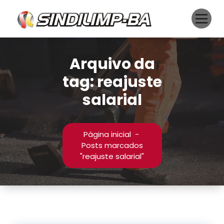
Pular
para
o
conteúdo
Arquivo da
tag: reajuste
salarial
Página inicial
-
Posts marcados
"reajuste salarial"