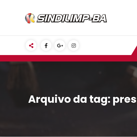
Pular
para
o
conteúdo
Arquivo da tag: pre