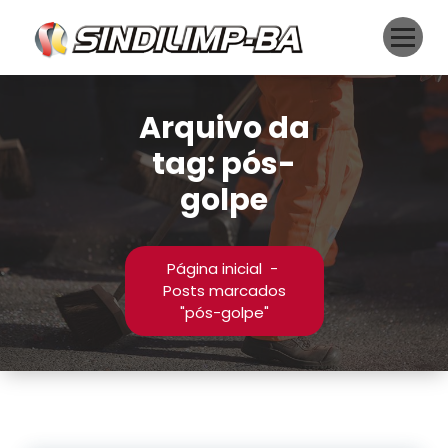
Pular
para
o
conteúdo
Arquivo da
tag: pós-
golpe
Página inicial
-
Posts marcados
"pós-golpe"