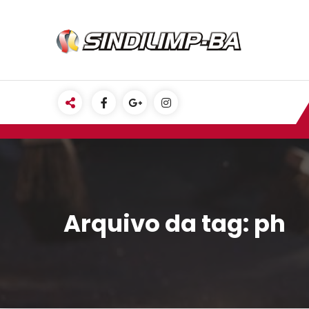
Pular
para
o
conteúdo
Arquivo da tag: ph