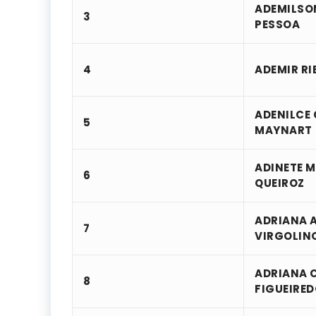
ADEMILSO
3
PESSOA
4
ADEMIR RI
ADENILCE
5
MAYNART
ADINETE M
6
QUEIROZ
ADRIANA 
7
VIRGOLIN
ADRIANA 
8
FIGUEIRE