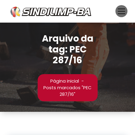
Pular
para
o
conteúdo
Arquivo da
tag: PEC
287/16
Página inicial
-
Posts marcados "PEC
287/16"