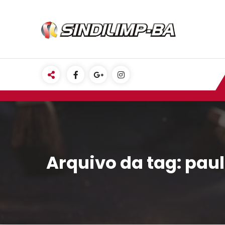
Pular
para
o
conteúdo
Arquivo da tag: pau