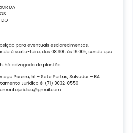
RIOR DA
DOS
L DO
osição para eventuais esclarecimentos.
nda à sexta-feira, das 08:30h às 16:00h, sendo que
0h, há advogado de plantão.
ego Pereira, 51 – Sete Portas, Salvador – BA
tamento Jurídico é: (71) 3032-8550
tamentojuridico@gmail.com