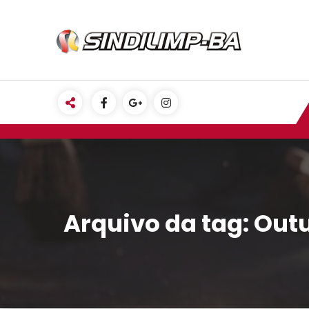
Pular
para
o
conteúdo
Arquivo da tag: Out