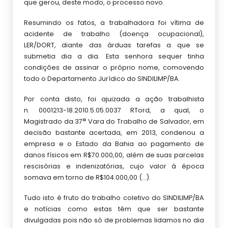
que gerou, deste modo, o processo novo.
Resumindo os fatos, a trabalhadora foi vítima de
acidente de trabalho (doença ocupacional),
LER/DORT, diante das árduas tarefas a que se
submetia dia a dia. Esta senhora sequer tinha
condições de assinar o próprio nome, comovendo
todo o Departamento Jurídico do SINDILIMP/BA.
Por conta disto, foi ajuizada a ação trabalhista
n. 0001213-18.2010.5.05.0037
RTord, a qual, o
a
Magistrado da 37
Vara do Trabalho de Salvador, em
decisão bastante acertada, em 2013, condenou a
empresa e o Estado da Bahia ao pagamento de
danos físicos em R$70.000,00, além de suas parcelas
rescisórias e indenizatórias, cujo valor à época
somava em torno de R$104.000,00 (…).
Tudo isto é fruto do trabalho coletivo do SINDILIMP/BA
e notícias como estas têm que ser bastante
divulgadas pois não só de problemas lidamos no dia