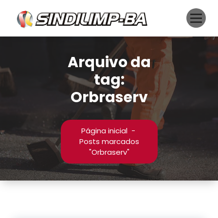
Pular
para
o
conteúdo
Arquivo da
tag:
Orbraserv
Página inicial
-
Posts marcados
"Orbraserv"