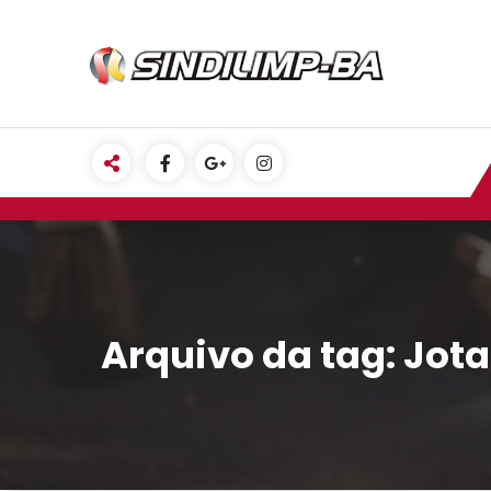
Pular
para
o
conteúdo
Arquivo da tag: Jot