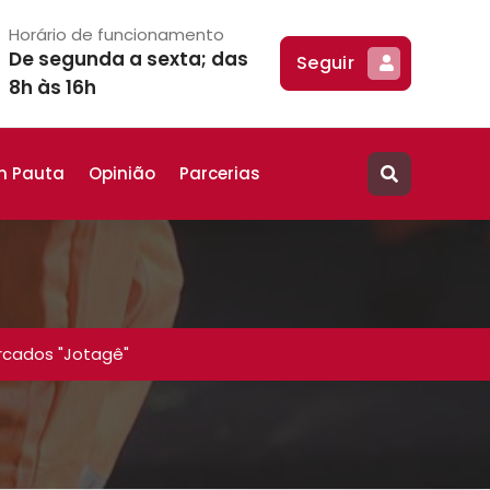
Horário de funcionamento
De segunda a sexta; das
Seguir
8h às 16h
m Pauta
Opinião
Parcerias
rcados "Jotagê"