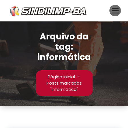
Pular
para
o
conteúdo
Arquivo da
tag:
informática
Página inicial
-
Posts marcados
"informática"