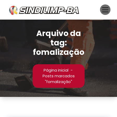
Pular
para
o
conteúdo
Arquivo da
tag:
fomalização
Página inicial
-
Posts marcados
"fomalização"