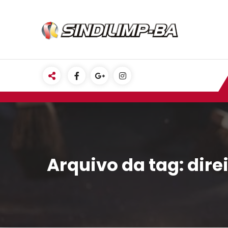
Pular
para
o
conteúdo
Arquivo da tag: dire