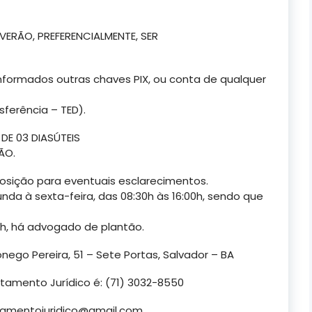
ERÃO, PREFERENCIALMENTE, SER
formados outras chaves PIX, ou conta de qualquer
sferência – TED).
E 03 DIASÚTEIS
ÃO.
osição para eventuais esclarecimentos.
nda à sexta-feira, das 08:30h às 16:00h, sendo que
0h, há advogado de plantão.
ego Pereira, 51 – Sete Portas, Salvador – BA
tamento Jurídico é: (71) 3032-8550
tamentojuridico@gmail.com