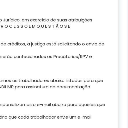
 Jurídico, em exercício de suas atribuições
P R O C E S S O E M Q U E S T Ã O S E
de créditos, a justiça está solicitando o envio de
, serão confecionados os Precátorios/RPV e
amos os trabalhadores abaixo listados para que
NDILIMP para assinatura da documentação
isponibilizamos o e-mail abaixo para aqueles que
ário que cada trabalhador envie um e-mail