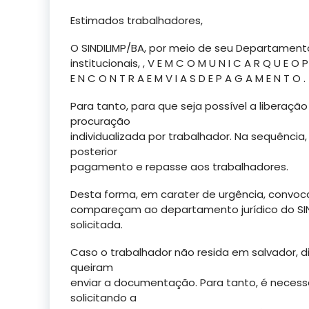
Estimados trabalhadores,
O SINDILIMP/BA, por meio de seu Departamento
institucionais, , V E M C O M U N I C A R Q U E O 
E N C O N T R A E M V I A S D E P A G A M E N T O .
Para tanto, para que seja possível a liberação 
procuração
individualizada por trabalhador. Na sequência
posterior
pagamento e repasse aos trabalhadores.
Desta forma, em carater de urgência, convoc
compareçam ao departamento jurídico do SI
solicitada.
Caso o trabalhador não resida em salvador, d
queiram
enviar a documentação. Para tanto, é necess
solicitando a