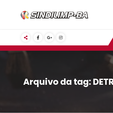
Pular
para
o
conteúdo
Arquivo da tag: DET