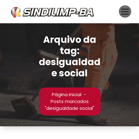
Pular
para
o
conteúdo
Arquivo da
tag:
desigualdad
e social
Página inicial
-
Posts marcados
"desigualdade social"