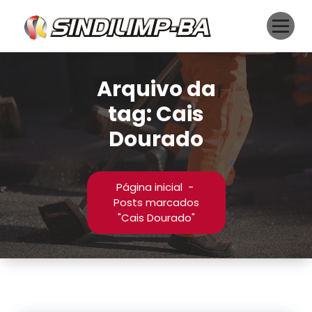
Pular
para
o
conteúdo
Arquivo da
tag: Cais
Dourado
Página inicial
-
Posts marcados
"Cais Dourado"