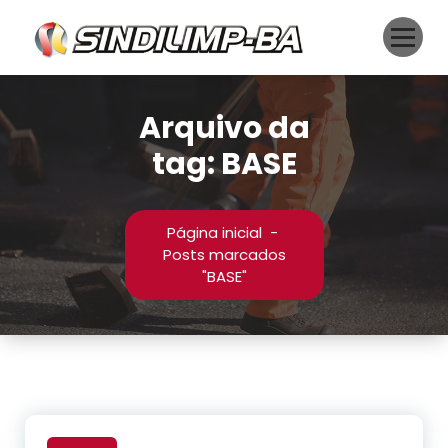
Pular
para
o
conteúdo
Arquivo da
tag: BASE
Página inicial
-
Posts marcados
"BASE"