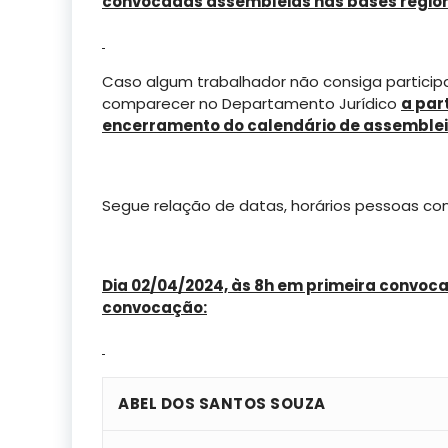
convocadas assembleias nas bases region
Caso algum trabalhador não consiga partici
comparecer no Departamento Jurídico
a par
encerramento do calendário de assemblei
Segue relação de datas, horários pessoas co
Dia 02/04/2024, às 8h em primeira convoc
convocação:
ABEL DOS SANTOS SOUZA