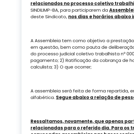
relacionados no processo coletivo trabalh
SINDILIMP-BA, para participarem da
Assemblei
deste Sindicato,
nos dias e horários abaixo
A Assembleia tem como objetivo a prestaçã
em questão, bem como pauta de deliberação
do processo judicial coletivo trabalhista nº 0
pagamento; 2) Ratificação da cobrança de ho
calculista; 3) O que ocorrer;
A assembleia será feita de forma repartida, 
alfabética.
Segue abaixo a relação de pess
Ressaltamos, novamente, que apenas part
relacionadas para o referido dia. Para os 