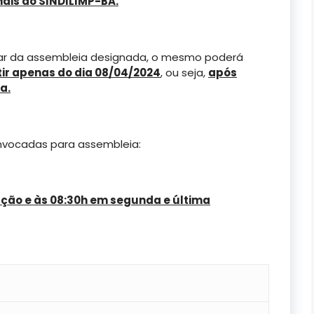
ais do SINDILIMP-BA.
par da assembleia designada, o mesmo poderá
tir apenas do dia 08/04/2024
, ou seja,
após
a.
nvocadas para assembleia:
ação e às 08:30h em segunda e última