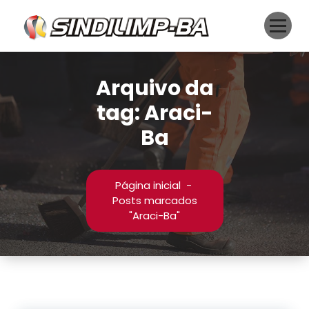
Pular
para
o
conteúdo
Arquivo da
tag: Araci-
Ba
Página inicial
-
Posts marcados
"Araci-Ba"