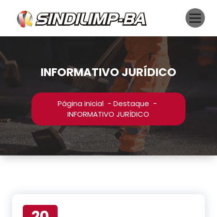
Pular
para
o
conteúdo
INFORMATIVO JURÍDICO
Página inicial
-
Destaque
-
INFORMATIVO JURÍDICO
20