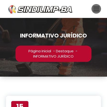
Pular
para
o
conteúdo
INFORMATIVO JURÍDICO
Página inicial
-
Destaque
-
INFORMATIVO JURÍDICO
15