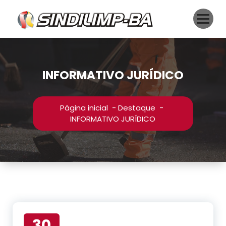
Pular
para
o
conteúdo
INFORMATIVO JURÍDICO
Página inicial
-
Destaque
-
INFORMATIVO JURÍDICO
30