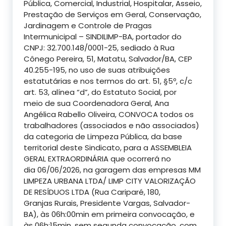
Pública, Comercial, Industrial, Hospitalar, Asseio,
Prestação de Serviços em Geral, Conservação,
Jardinagem e Controle de Pragas
Intermunicipal – SINDILIMP-BA, portador do
CNPJ: 32.700.148/0001-25, sediado à Rua
Cônego Pereira, 51,
Matatu
, Salvador/BA, CEP
40.255-195,
no uso de suas atribuições
estatutárias e nos termos do art. 51, §5º, c/c
art. 53, alínea “d”, do Estatuto Social,
por
meio
de sua
Coordenadora Geral, Ana
Angélica Rabello Oliveira,
CONVOCA
todos os
trabalhadores (associados e não associados)
da categoria de Limpeza Pública,
da base
territorial deste Sindicato, para a
ASSEMBLEIA
GERAL EXTRAORDINÁRIA
que ocorrerá
no
dia
06/06/2026,
na
garagem das empresas
MM
LIMPEZA URBANA LTDA
/
LIM
P
CITY VALORIZAÇÃO
DE RESÍDUOS LTDA
(
Rua
C
ariparé
, 180
,
G
ranjas
R
urais,
P
residente Vargas
,
Salvador-
BA
)
,
às
06h:00min
em primeira convocação, e
às
06h:15min
, sem segunda convocação, com