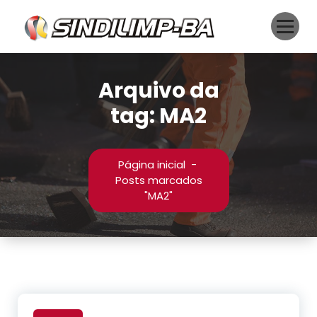
Pular
para
o
conteúdo
Arquivo da
tag: MA2
Página inicial
-
Posts marcados
"MA2"