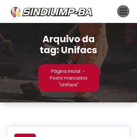
Pular
para
o
conteúdo
Arquivo da
tag: Unifacs
Página inicial
-
Posts marcados
"Unifacs"