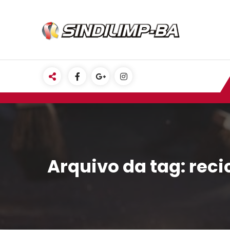
Pular
para
o
conteúdo
Arquivo da tag: rec