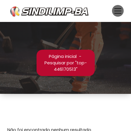
Pular
para
o
conteúdo
Página inicial
-
Pesquisar por "top-
446170513"
Não foi encontrado nenhum resultado