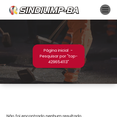
Pular
para
o
conteúdo
Página inicial
-
Pesquisar por "top-
429654113"
Não foi encontrado nenhum resultado